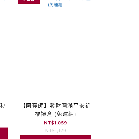
酥/
【阿寶師】發財圓滿平安祈
福禮盒 (免運組)
NT$1,059
NT$1,129